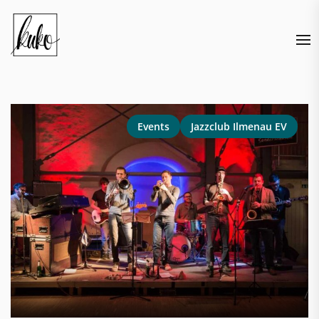
Skip
to
the
content
Events
Jazzclub Ilmenau EV