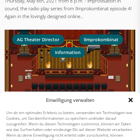
Thursday, May 6th, 2021 from 8 p.m. - improvisation in
sound, the radio play series from Ilmprokombinat episode 4!
Again in the lovingly designed online...
AG Theater Director
Ilmprokombinat
Information
Einwilligung verwalten
Um dir ein optimales Erlebnis zu bieten, verwenden wir Technologien wie
Cookies, um Geräteinformationen zu speichern und/oder darauf
zuzugreifen. Wenn du diesen Technologien zustimmst, können wir Daten
wie das Surfverhalten oder eindeutige IDs auf dieser Website verarbeiten.
The online experiment goes into the 3rd round!
Wenn du deine Einwillligung nicht erteilst oder zurückziehst, können
Improvisation in clay. Join us on Saturday, April 3rd, 2021,