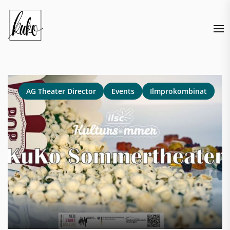
Skip
to
the
content
AG Theater Director
Events
Ilmprokombinat