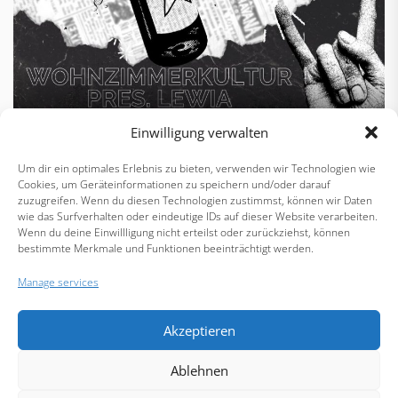
Einwilligung verwalten
Living room culture Ilmenau presents
Um dir ein optimales Erlebnis zu bieten, verwenden wir Technologien wie
Cookies, um Geräteinformationen zu speichern und/oder darauf
LEWIA – Punk at the piano
zuzugreifen. Wenn du diesen Technologien zustimmst, können wir Daten
wie das Surfverhalten oder eindeutige IDs auf dieser Website verarbeiten.
Wenn du deine Einwillligung nicht erteilst oder zurückziehst, können
Thursday // Thursday 04.06.2024
bestimmte Merkmale und Funktionen beeinträchtigt werden.
Admission // Doors: 19:30 | Start // Start: 20:00
Manage services
ADMISSION FREE // NO ENTRANCE FEE
Akzeptieren
Ablehnen
Load More Posts