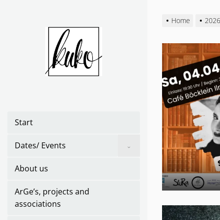
Skip
to
Home
202
the
content
Start
Show
Dates/ Events
sub
menu
About us
ArGe’s, projects and
associations