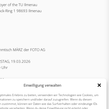
yer of the TU Ilmenau
nck-Ring 1 98693 Ilmenau
mmtisch MÄRZ der FOTO AG
TAG, 19.03.2026
0 Uhr
hne
 Str. 9, Ilmenau
Einwilligung verwalten
optimales Erlebnis zu bieten, verwenden wir Technologien wie Cookies, um
mationen zu speichern und/oder darauf zuzugreifen. Wenn du diesen
n zustimmst, können wir Daten wie das Surfverhalten oder eindeutige IDs
ebsite verarbeiten. Wenn du deine Einwillligung nicht erteilst oder