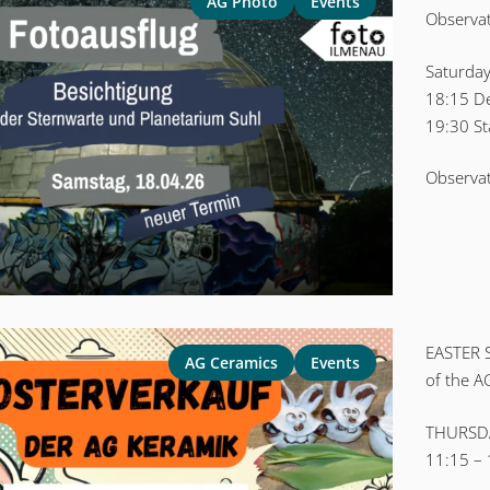
AG Photo
Events
Observat
Saturday
18:15 D
19:30 St
Observat
EASTER 
AG Ceramics
Events
of the A
THURSDA
11:15 –