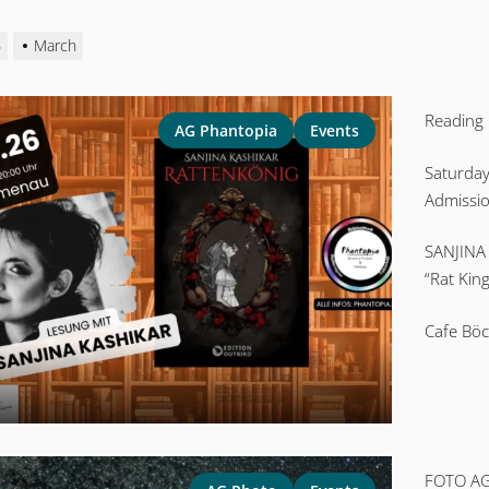
6
March
Reading 
AG Phantopia
Events
Saturday
Admissio
SANJINA
“Rat King
Cafe Böc
FOTO A