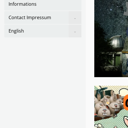
Informations
Show
Contact Impressum
sub
menu
Show
English
sub
menu