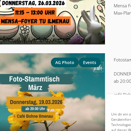
Mensa Fo
Max-Pla
Fotosta
AG Photo
Events
DONNERS
ab 20:0
café Bo
Weimarer
Um dir ein 
Geräteinfor
Technologie
auf dieser W