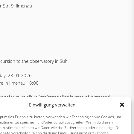
 Str. 9, Ilmenau
cursion to the observatory in Suhl
ay, 28.01.2026
e in Ilmenau 18:00
Transfer by minibus (car/carpooling in case of increased
)
Einwilligung verwalten
optimales Erlebnis zu bieten, verwenden wir Technologien wie Cookies, um
mationen zu speichern und/oder darauf zuzugreifen. Wenn du diesen
n zustimmst, können wir Daten wie das Surfverhalten oder eindeutige IDs
ebsite verarbeiten. Wenn du deine Einwillligung nicht erteilst oder