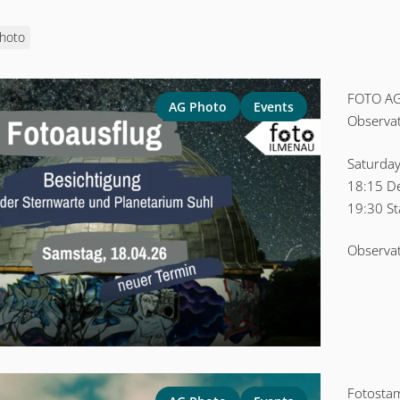
hoto
FOTO A
AG Photo
Events
Observat
Saturday
18:15 D
19:30 St
Observat
Fotosta