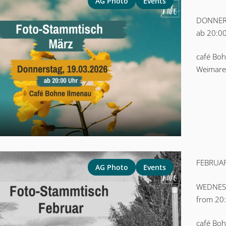
AG Photo
Events
DONNERS
ab 20:0
café Bo
Weimarer
FEBRUAR
AG Photo
Events
WEDNESD
from 20
café Bo