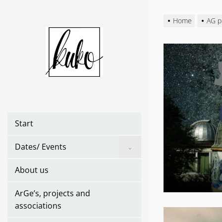
Skip
to
Home
AG p
the
content
Start
Show
Dates/ Events
sub
menu
About us
ArGe’s, projects and
associations