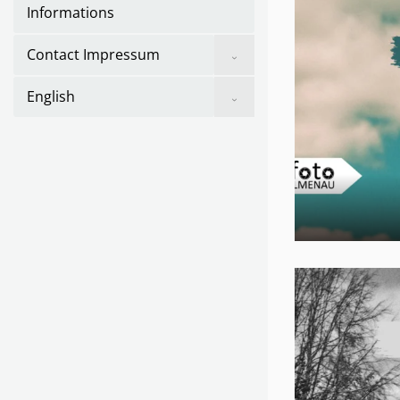
Informations
Show
Contact Impressum
sub
menu
Show
English
sub
menu