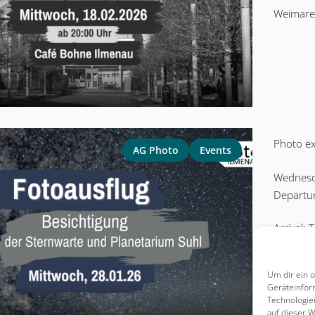
Weimarer
Photo ex
AG Photo
Events
Wednesd
Departur
Arrival: 
demand
Um dir ein 
Geräteinfor
Technologie
auf dieser W