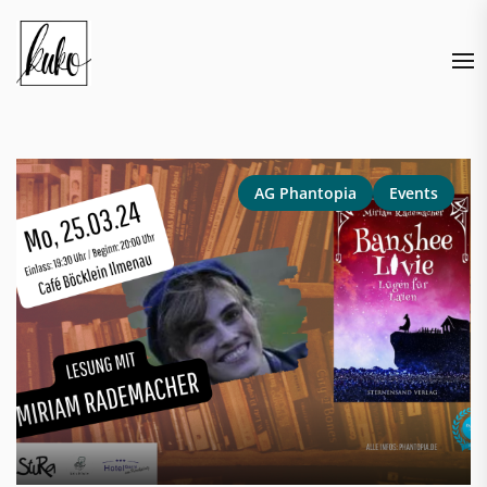
Skip
to
the
content
AG Phantopia
Events