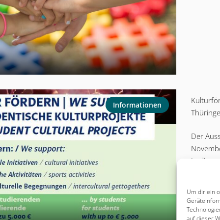
Kulturf
Informationen
Thüring
Der Auss
November
In diese
von 15. 
durchge
Um dir ein 
Geräteinfor
Technologie
auf dieser W