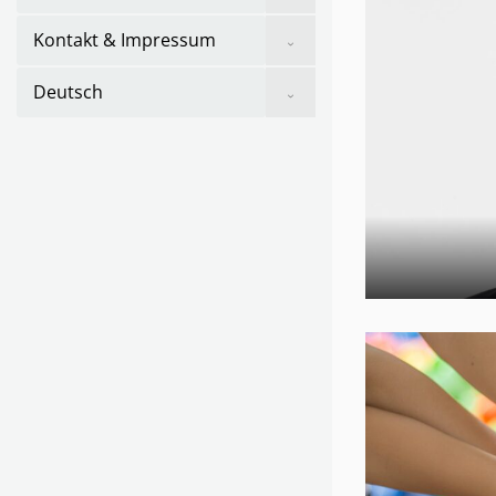
sub
menu
Show
Kontakt & Impressum
sub
menu
Show
Deutsch
sub
menu