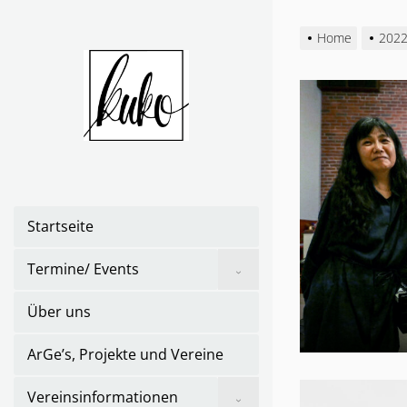
Skip
to
Home
202
the
content
Startseite
Show
Termine/ Events
sub
menu
Über uns
ArGe’s, Projekte und Vereine
Show
Vereinsinformationen