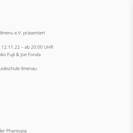
 Ilmenu e.V. präsentiert
, 12.11.22 – ab 20:00 UHR
ko Fujii & Joe Fonda
usikschule Ilmenau
der Phantopia