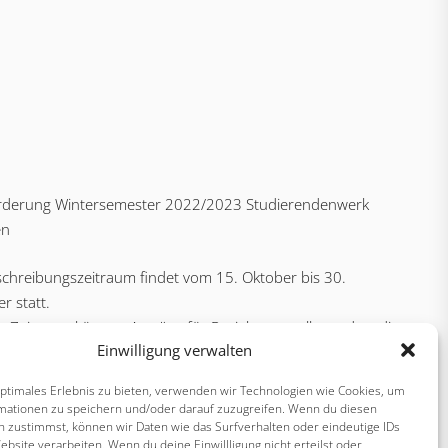
örderung Wintersemester 2022/2023 Studierendenwerk
en
chreibungszeitraum findet vom 15. Oktober bis 30.
 statt.
m Zeitraum können Anträge für Projekte gestellt werden, die
Einwilligung verwalten
Dezember des Jahres bis 30. Juni des Folgejahres
führt werden.
optimales Erlebnis zu bieten, verwenden wir Technologien wie Cookies, um
mationen zu speichern und/oder darauf zuzugreifen. Wenn du diesen
n zustimmst, können wir Daten wie das Surfverhalten oder eindeutige IDs
ebsite verarbeiten. Wenn du deine Einwillligung nicht erteilst oder