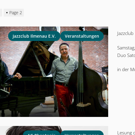
2
Page 2
Jazzclub
Jazzclub Ilmenau E.V.
Veranstaltungen
Samstag
Duo Sato
in der M
Lesung 