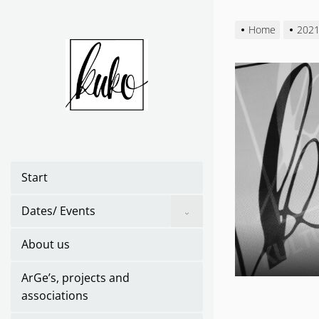
Skip
to
Home
202
the
content
Start
Show
Dates/ Events
sub
menu
About us
ArGe’s, projects and
associations