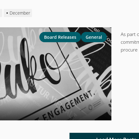
1
December
As part 
Board Releases
General
commitme
procure m