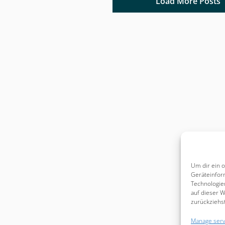
Load More Posts
Um dir ein 
Geräteinfor
Technologie
auf dieser W
zurückziehs
Manage serv