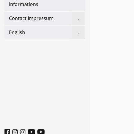
Informations
Show
Contact Impressum
sub
menu
Show
English
sub
menu
Facebook
Instagram
Instagram
Youtube
youtube