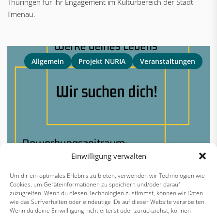
Thüringen für ihr Engagement im Kulturbereich der Stadt
Ilmenau.
Allgemein
Projekt NURIA
Veranstaltungen
Einwilligung verwalten
Um dir ein optimales Erlebnis zu bieten, verwenden wir Technologien wie
Cookies, um Geräteinformationen zu speichern und/oder darauf
zuzugreifen. Wenn du diesen Technologien zustimmst, können wir Daten
Du bist künstlerisch aktiv? Du kommst aus Thüringen oder
wie das Surfverhalten oder eindeutige IDs auf dieser Website verarbeiten.
Wenn du deine Einwillligung nicht erteilst oder zurückziehst, können
wohnst hier? Du möchtest deine Kunst der Öffentlichkeit