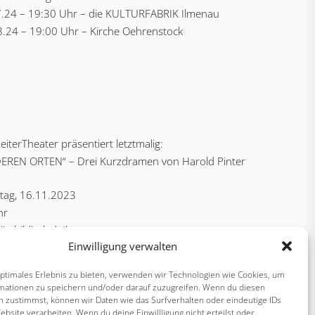
7.24 – 19:30 Uhr – die KULTURFABRIK Ilmenau
8.24 – 19:00 Uhr – Kirche Oehrenstock
eiterTheater präsentiert letztmalig:
EREN ORTEN“ – Drei Kurzdramen von Harold Pinter
tag, 16.11.2023
hr
tätsbibliothek Ilmenau
Einwilligung verwalten
. 18.11.2023
optimales Erlebnis zu bieten, verwenden wir Technologien wie Cookies, um
hr
mationen zu speichern und/oder darauf zuzugreifen. Wenn du diesen
brik Ilmenau
n zustimmst, können wir Daten wie das Surfverhalten oder eindeutige IDs
ebsite verarbeiten. Wenn du deine Einwillligung nicht erteilst oder