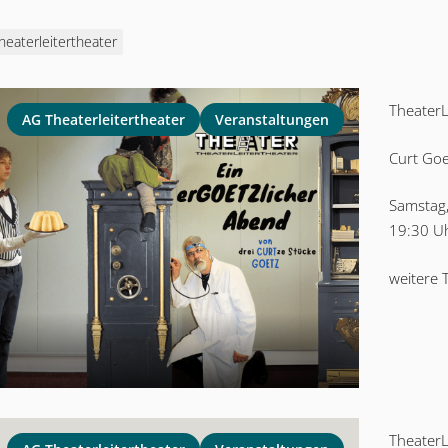
heaterleitertheater
TheaterL
AG Theaterleitertheater
Veranstaltungen
Curt Goe
Samstag
19:30 Uh
weitere 
TheaterL