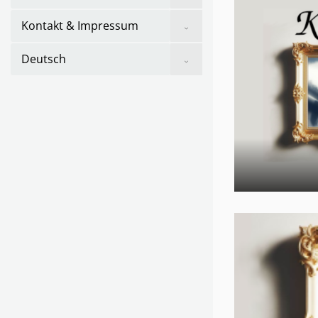
sub
menu
Show
Kontakt & Impressum
sub
menu
Show
Deutsch
sub
menu