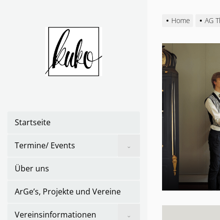
Skip
to
Home
AG T
the
content
Startseite
Show
Termine/ Events
sub
menu
Über uns
ArGe’s, Projekte und Vereine
Show
Vereinsinformationen