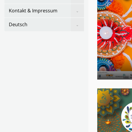
sub
menu
Show
Kontakt & Impressum
sub
menu
Show
Deutsch
sub
menu