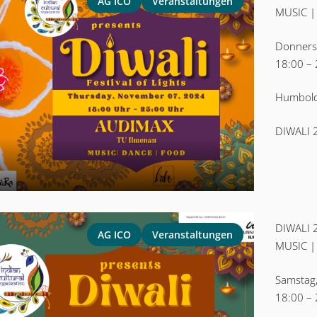
AG ICO
Veranstaltungen
MUSIC |
Donners
18:00 –
Humbold
DIWALI 2
DIWALI 2
AG ICO
Veranstaltungen
MUSIC |
Samstag
18:00 –