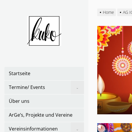
Skip
to
Home
AG I
the
content
Startseite
Show
Termine/ Events
sub
menu
Über uns
ArGe’s, Projekte und Vereine
Show
Vereinsinformationen