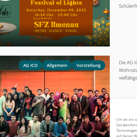
Schülerf
Die AG I
AG ICO
Allgemein
Vorstellung
Wohnsitz
vielfälti
Um dir ein 
Geräteinfor
Technologie
auf dieser W