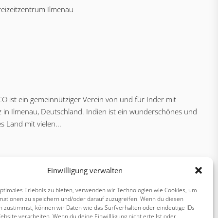
reizeitzentrum Ilmenau
CO ist ein gemeinnütziger Verein von und für Inder mit
 in Ilmenau, Deutschland. Indien ist ein wunderschönes und
ges Land mit vielen...
Einwilligung verwalten
optimales Erlebnis zu bieten, verwenden wir Technologien wie Cookies, um
mationen zu speichern und/oder darauf zuzugreifen. Wenn du diesen
n zustimmst, können wir Daten wie das Surfverhalten oder eindeutige IDs
ebsite verarbeiten. Wenn du deine Einwillligung nicht erteilst oder