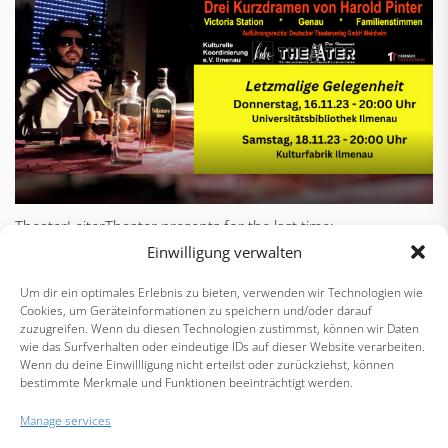
TheaterLeiterTheater presents for the last time:
“IN OTHER PLACES” – Three short dramas by Harold Pinter.
Einwilligung verwalten
Um dir ein optimales Erlebnis zu bieten, verwenden wir Technologien wie
Thursday, 16.11.2023
Cookies, um Geräteinformationen zu speichern und/oder darauf
20:00
zuzugreifen. Wenn du diesen Technologien zustimmst, können wir Daten
wie das Surfverhalten oder eindeutige IDs auf dieser Website verarbeiten.
Ilmenau University Library
Wenn du deine Einwillligung nicht erteilst oder zurückziehst, können
bestimmte Merkmale und Funktionen beeinträchtigt werden.
Saturday. 18.11.2023
20:00
Manage services
Kulturfabrik Ilmenau