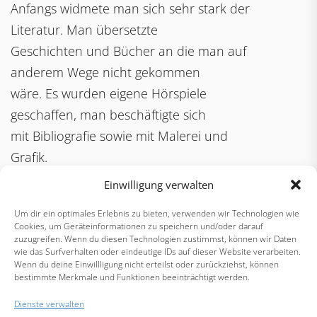
Anfangs widmete man sich sehr stark der
Literatur. Man übersetzte
Geschichten und Bücher an die man auf
anderem Wege nicht gekommen
wäre. Es wurden eigene Hörspiele
geschaffen, man beschäftigte sich
mit Bibliografie sowie mit Malerei und
Grafik.
Einwilligung verwalten
Um dir ein optimales Erlebnis zu bieten, verwenden wir Technologien wie
Cookies, um Geräteinformationen zu speichern und/oder darauf
zuzugreifen. Wenn du diesen Technologien zustimmst, können wir Daten
wie das Surfverhalten oder eindeutige IDs auf dieser Website verarbeiten.
Wenn du deine Einwillligung nicht erteilst oder zurückziehst, können
bestimmte Merkmale und Funktionen beeinträchtigt werden.
Beitragsnavigation
Previous
N
Vorstellung – AG
Vorstellung –
Dienste verwalten
post:
po
Keramik
DaChor Ilmenau