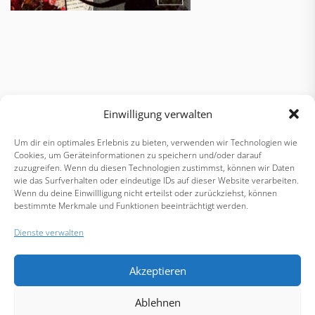
Einwilligung verwalten
Um dir ein optimales Erlebnis zu bieten, verwenden wir Technologien wie
Cookies, um Geräteinformationen zu speichern und/oder darauf
zuzugreifen. Wenn du diesen Technologien zustimmst, können wir Daten
wie das Surfverhalten oder eindeutige IDs auf dieser Website verarbeiten.
Wenn du deine Einwillligung nicht erteilst oder zurückziehst, können
Beitragsnavigation
Previous
N
Improvisation in
MFK – „BAMBI IS
bestimmte Merkmale und Funktionen beeinträchtigt werden.
post:
po
Ton – Folge 4
BACK“ Open-Air –
Dienste verwalten
18.06.2021
Akzeptieren
Ablehnen