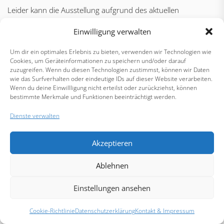
Leider kann die Ausstellung aufgrund des aktuellen
Infektionsgeschehens nicht wie geplant im April stattfinden.
Einwilligung verwalten
Die guten Neuigkeiten sind allerdings, dass wir auf unseren
Ausweichtermin im...
Um dir ein optimales Erlebnis zu bieten, verwenden wir Technologien wie
Cookies, um Geräteinformationen zu speichern und/oder darauf
zuzugreifen. Wenn du diesen Technologien zustimmst, können wir Daten
wie das Surfverhalten oder eindeutige IDs auf dieser Website verarbeiten.
Load More Posts
Wenn du deine Einwillligung nicht erteilst oder zurückziehst, können
bestimmte Merkmale und Funktionen beeinträchtigt werden.
Dienste verwalten
Akzeptieren
Ablehnen
Einstellungen ansehen
Cookie-Richtlinie
Datenschutzerklärung
Kontakt & Impressum