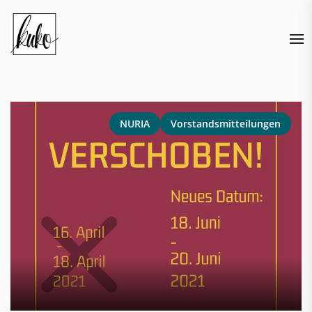
Skip
to
the
content
NURIA
Vorstandsmitteilungen