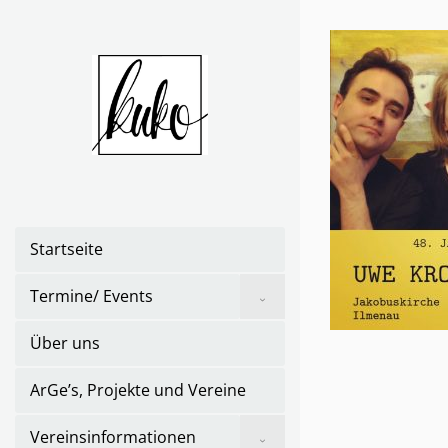
Skip
to
the
content
Startseite
Show
Termine/ Events
sub
menu
Über uns
ArGe’s, Projekte und Vereine
Show
Vereinsinformationen