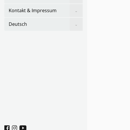
sub
menu
Show
Kontakt & Impressum
sub
menu
Show
Deutsch
sub
menu
Facebook
Instagram
youtube