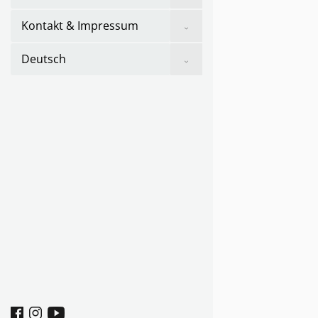
sub
menu
Show
Kontakt & Impressum
sub
menu
Show
Deutsch
sub
menu
Facebook
Instagram
youtube