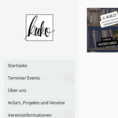
Skip
to
the
content
Startseite
Show
Termine/ Events
sub
menu
Über uns
ArGe’s, Projekte und Vereine
Show
Vereinsinformationen