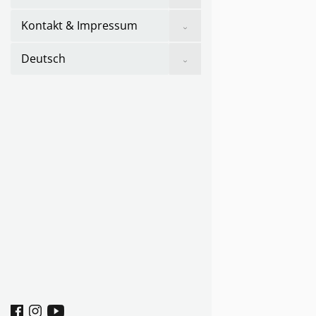
sub
menu
Show
Kontakt & Impressum
sub
menu
Show
Deutsch
sub
menu
Facebook
Instagram
youtube