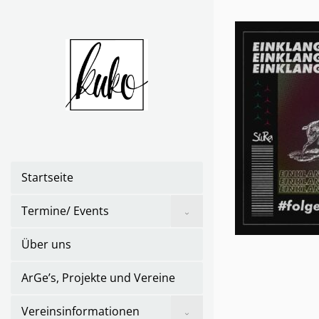
Skip
to
the
content
Startseite
Show
Termine/ Events
sub
menu
Über uns
ArGe’s, Projekte und Vereine
Show
Vereinsinformationen