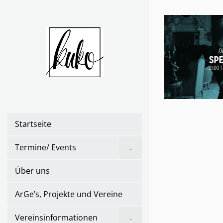
Skip
to
the
content
Startseite
Show
Termine/ Events
sub
menu
Über uns
ArGe’s, Projekte und Vereine
Show
Vereinsinformationen