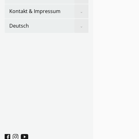
sub
menu
Show
Kontakt & Impressum
sub
menu
Show
Deutsch
sub
menu
Facebook
Instagram
youtube