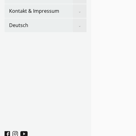
sub
menu
Show
Kontakt & Impressum
sub
menu
Show
Deutsch
sub
menu
Facebook
Instagram
youtube