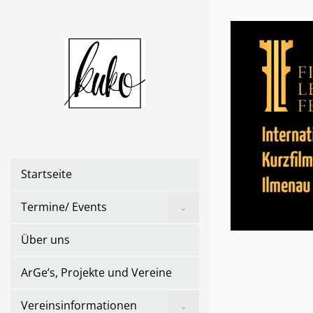
Skip
to
the
content
Startseite
Show
Termine/ Events
sub
menu
Über uns
ArGe’s, Projekte und Vereine
Show
Vereinsinformationen