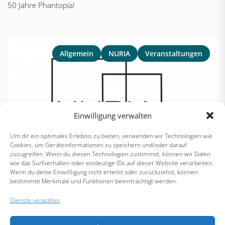
50 Jahre Phantopia!
Allgemein
NURIA
Veranstaltungen
Einwilligung verwalten
Um dir ein optimales Erlebnis zu bieten, verwenden wir Technologien wie
Cookies, um Geräteinformationen zu speichern und/oder darauf
zuzugreifen. Wenn du diesen Technologien zustimmst, können wir Daten
wie das Surfverhalten oder eindeutige IDs auf dieser Website verarbeiten.
Wenn du deine Einwillligung nicht erteilst oder zurückziehst, können
bestimmte Merkmale und Funktionen beeinträchtigt werden.
Auch 2022 wird die Kunstausstellung NURIA stattfinden - seid
Dienste verwalten
gespannt! Mehr Info´s in Kürze!
https://youtu.be/o8AatkJ77Bw