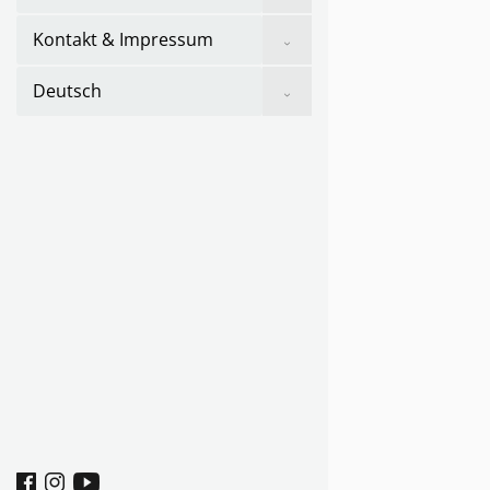
sub
menu
Show
Kontakt & Impressum
sub
menu
Show
Deutsch
sub
menu
Facebook
Instagram
youtube