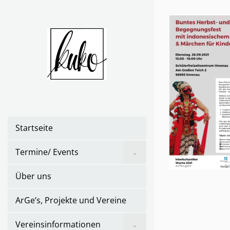
Skip
to
the
content
Startseite
Show
Termine/ Events
sub
menu
Über uns
ArGe’s, Projekte und Vereine
Show
Vereinsinformationen