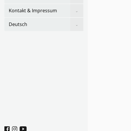
sub
menu
Show
Kontakt & Impressum
sub
menu
Show
Deutsch
sub
menu
Facebook
Instagram
youtube