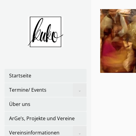
Skip
to
the
content
Startseite
Show
Termine/ Events
sub
menu
Über uns
ArGe’s, Projekte und Vereine
Show
Vereinsinformationen