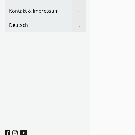
sub
menu
Show
Kontakt & Impressum
sub
menu
Show
Deutsch
sub
menu
Facebook
Instagram
youtube