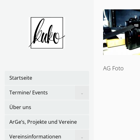
Skip
to
the
content
AG Foto
Startseite
Show
Termine/ Events
sub
menu
Über uns
ArGe’s, Projekte und Vereine
Show
Vereinsinformationen